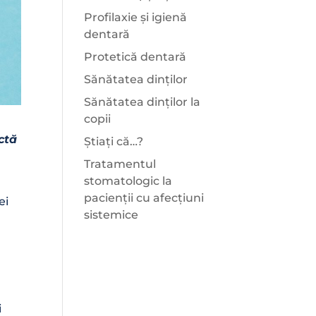
Profilaxie și igienă
dentară
Protetică dentară
Sănătatea dinților
Sănătatea dinților la
copii
ectă
Știați că…?
Tratamentul
stomatologic la
pacienții cu afecțiuni
ei
sistemice
i