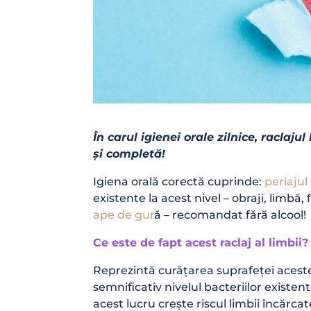
În carul igienei orale zilnice, raclaj
și completă!
Igiena orală corectă cuprinde:
periajul
existente la acest nivel – obraji, limbă,
ape de gur
ă – recomandat fără alcool!
Ce este de fapt acest raclaj al limbii?
Reprezintă curățarea suprafeței acestei
semnificativ nivelul bacteriilor existen
acest lucru crește riscul limbii încărcat