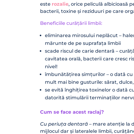
este
rozalie
, orice peliculă albicioasă
bacterii, toxine și reziduuri pe care or
Beneficiile curățării limbii:
eliminarea mirosului neplăcut – hal
mărunte de pe suprafața limbii
scade riscul de carie dentară – cură
cavitatea orală, bacterii care cresc ri
nivel!
îmbunătățirea simțurilor – o dată cu 
mult mai bine gusturile: sărat, dulce,
se evită înghițirea toxinelor o dată 
datorită stimulării terminațiilor ner
Cum se face acest raclaj?
Cu periuța dentară
– mare atenție la du
mijlocul dar și lateralele limbii, curăț