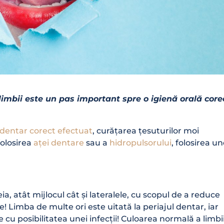
ul limbii este un pas important spre o igienă orală cor
 dentar corect efectuat
, curățarea țesuturilor moi
 folosirea
aței dentare
sau a
hidropulsorului
, folosirea un
a, atât mijlocul cât și lateralele, cu scopul de a reduce
te! Limba de multe ori este uitată la periajul dentar, iar
e cu posibilitatea unei infecții! Culoarea normală a limbi