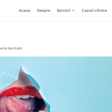
Acasa
Despre
Servicii
Cazuri clinice
gienă dentară