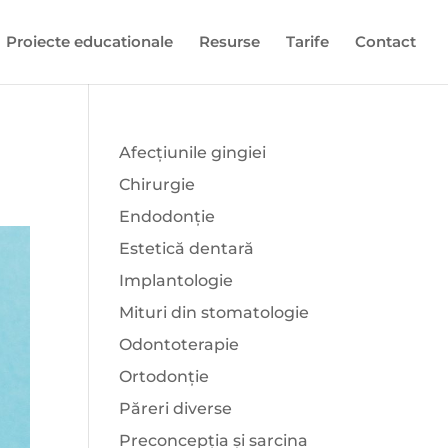
Proiecte educationale
Resurse
Tarife
Contact
Afecțiunile gingiei
Chirurgie
Endodonție
Estetică dentară
Implantologie
Mituri din stomatologie
Odontoterapie
Ortodonție
Păreri diverse
Preconcepția și sarcina