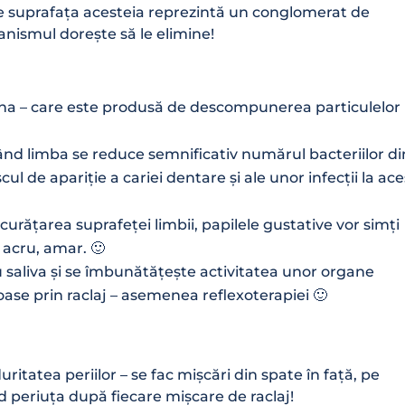
 pe suprafața acesteia reprezintă un conglomerat de
ganismul dorește să le elimine!
ena – care este produsă de descompunerea particulelor
țând limba se reduce semnificativ numărul bacteriilor di
scul de apariție a cariei dentare și ale unor infecții la ace
curățarea suprafeței limbii, papilele gustative vor simți
 acru, amar. 🙂
cu saliva și se îmbunătățește activitatea unor organe
voase prin raclaj – asemenea reflexoterapiei 🙂
ritatea periilor – se fac mișcări din spate în față, pe
ând periuța după fiecare mișcare de raclaj!