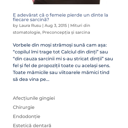
E adevărat că o femeie pierde un dinte la
fiecare sarcină?
by
Laura Rusu
|
Aug 3, 2015
|
Mituri din
stomatologie
,
Preconcepția și sarcina
Vorbele din moși strămoși sună cam așa:
“copilul îmi trage tot Calciul din dinți” sau
“din cauza sarcinii mi s-au stricat dinții” sau
fel și fel de propoziții toate cu același sens.
Toate mămicile sau viitoarele mămici tind
să dea vina pe...
Afecțiunile gingiei
Chirurgie
Endodonție
Estetică dentară