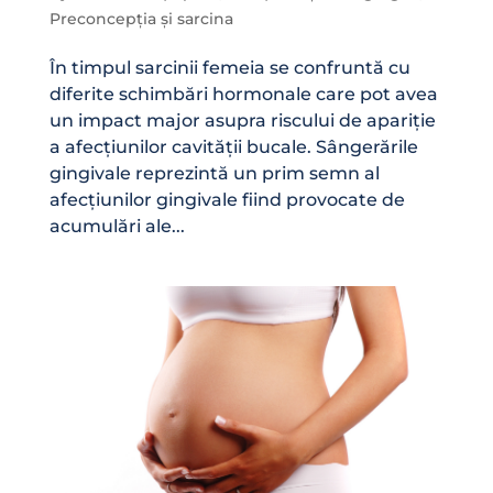
Preconcepția și sarcina
În timpul sarcinii femeia se confruntă cu
diferite schimbări hormonale care pot avea
un impact major asupra riscului de apariție
a afecțiunilor cavității bucale. Sângerările
gingivale reprezintă un prim semn al
afecțiunilor gingivale fiind provocate de
acumulări ale...