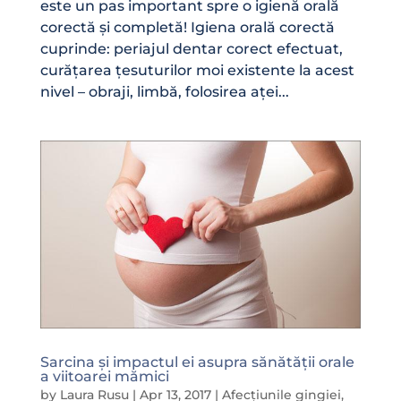
este un pas important spre o igienă orală
corectă și completă! Igiena orală corectă
cuprinde: periajul dentar corect efectuat,
curățarea țesuturilor moi existente la acest
nivel – obraji, limbă, folosirea aței...
Sarcina și impactul ei asupra sănătății orale
a viitoarei mămici
by
Laura Rusu
|
Apr 13, 2017
|
Afecțiunile gingiei
,