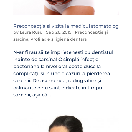
Preconcepția și vizita la medicul stomatolog
by
Laura Rusu
|
Sep 26, 2015
|
Preconcepția și
sarcina
,
Profilaxie și igienă dentară
N-ar fi rău să te împrietenești cu dentistul
înainte de sarcină! O simplă infecție
bacteriană la nivel oral poate duce la
complicații și în unele cazuri la pierderea
sarcinii. De asemenea, radiografiile și
calmantele nu sunt indicate în timpul
sarcinii, așa că...