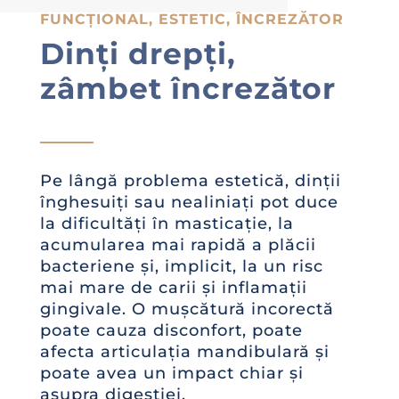
FUNCȚIONAL, ESTETIC, ÎNCREZĂTOR
Dinți drepți,
zâmbet încrezător
Pe lângă problema estetică, dinții
înghesuiți sau nealiniați pot duce
la dificultăți în masticație, la
acumularea mai rapidă a plăcii
bacteriene și, implicit, la un risc
mai mare de carii și inflamații
gingivale. O mușcătură incorectă
poate cauza disconfort, poate
afecta articulația mandibulară și
poate avea un impact chiar și
asupra digestiei.