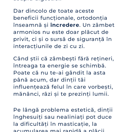
Dar dincolo de toate aceste
beneficii funcționale, ortodonția
înseamnă și
încredere
. Un zâmbet
armonios nu este doar plăcut de
privit, ci și o sursă de siguranță în
interacțiunile de zi cu zi.
Când știi că zâmbești fără rețineri,
întreaga ta energie se schimbă.
Poate că nu te-ai gândit la asta
până acum, dar dinții tăi
influențează felul în care vorbești,
mănânci, râzi și te prezinți lumii.
Pe lângă problema estetică, dinții
înghesuiți sau nealiniați pot duce
la dificultăți în masticație, la
acumularea mai rapidă a plăcii