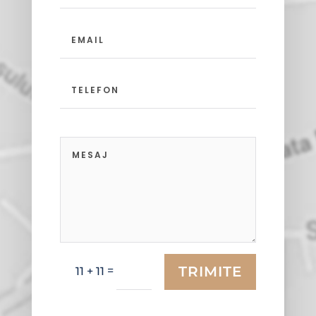
TRIMITE
=
11 + 11