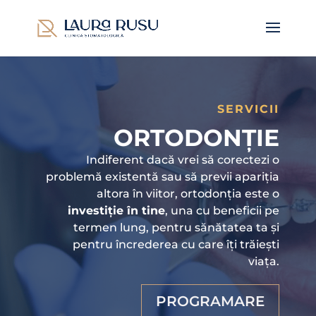
SERVICII
ORTODONȚIE
Indiferent dacă vrei să corectezi o
problemă existentă sau să previi apariția
altora în viitor, ortodonția este o
investiție în tine
, una cu beneficii pe
termen lung, pentru sănătatea ta și
pentru încrederea cu care îți trăiești
viața.
PROGRAMARE