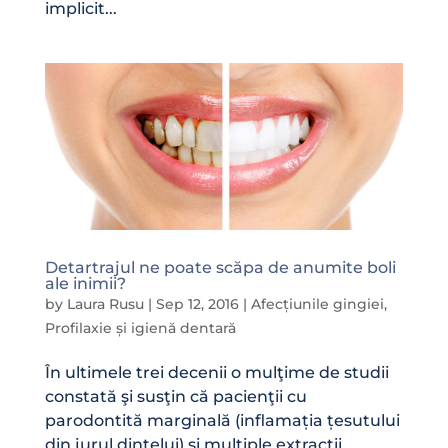
implicit...
Detartrajul ne poate scăpa de anumite boli
ale inimii?
by
Laura Rusu
|
Sep 12, 2016
|
Afecțiunile gingiei
,
Profilaxie și igienă dentară
În ultimele trei decenii o mulţime de studii
constată şi susţin că pacienţii cu
parodontită marginală (inflamația țesutului
din jurul dintelui) şi multiple extracţii