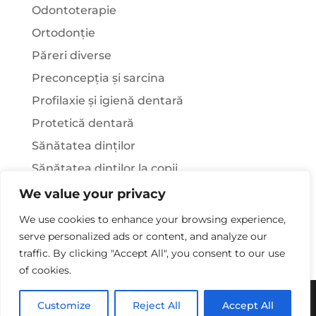
Odontoterapie
Ortodonție
Păreri diverse
Preconcepția și sarcina
Profilaxie și igienă dentară
Protetică dentară
Sănătatea dinților
Sănătatea dinților la copii
Știați că…?
We value your privacy
Tratamentul stomatologic la pacienții cu
We use cookies to enhance your browsing experience,
afecțiuni sistemice
serve personalized ads or content, and analyze our
traffic. By clicking "Accept All", you consent to our use
of cookies.
Copywriting© 2025 - Clinica Stomatologica Dr.
Customize
Reject All
Accept All
Laura Rusu. Toate drepturile rezervate.