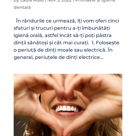
by
Laura Rusu
|
Nov 5, 2022
|
Profilaxie și igienă
dentară
În rândurile ce urmează, îți vom oferi cinci
sfaturi și trucuri pentru a-ți îmbunătăți
igienă orală, astfel încât să-ți poți păstra
dinții sănătoși și cât mai curați. 1. Folosește
o periuță de dinți moale sau electrică. În
general, periuțele de dinți electrice...