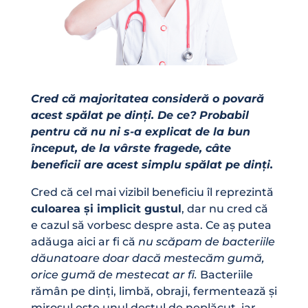
Cred că majoritatea consideră o povară
acest spălat pe dinți. De ce? Probabil
pentru că nu ni s-a explicat de la bun
început, de la vârste fragede, câte
beneficii are acest simplu spălat pe dinți.
Cred că cel mai vizibil beneficiu îl reprezintă
culoarea și implicit gustul
, dar nu cred că
e cazul să vorbesc despre asta. Ce aș putea
adăuga aici ar fi că
nu scăpam de bacteriile
dăunatoare doar dacă mestecăm gumă,
orice gumă de mestecat ar fi.
Bacteriile
rămân pe dinți, limbă, obraji, fermentează și
mirosul este unul destul de neplăcut, iar