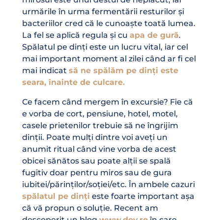
urmările în urma fermentării resturilor și
bacteriilor cred că le cunoaște toată lumea.
La fel se aplică regula și cu
apa de gură
.
Spălatul pe dinți este un lucru vital, iar cel
mai important moment al zilei când ar fi cel
mai indicat
să ne spălăm pe dinți este
seara, înainte de culcare.
Ce facem când mergem în excursie? Fie că
e vorba de cort, pensiune, hotel, motel,
casele prietenilor trebuie să ne îngrijim
dinții. Poate mulți dintre voi aveți un
anumit ritual când vine vorba de acest
obicei sănătos sau poate alții se spală
fugitiv doar pentru miros sau de gura
iubitei/părinților/soției/etc. În ambele cazuri
spălatul pe dinți
este foarte important așa
că vă propun o soluție. Recent am
descoperit un blog
www.doy.ro
în care