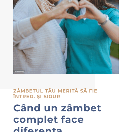
ZÂMBETUL TĂU MERITĂ SĂ FIE
ÎNTREG. ȘI SIGUR
Când un zâmbet
complet face
diferența