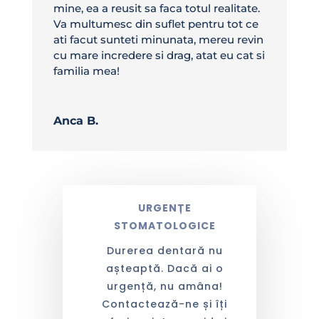
mine, ea a reusit sa faca totul realitate.
Va multumesc din suflet pentru tot ce
ati facut sunteti minunata, mereu revin
cu mare incredere si drag, atat eu cat si
familia mea!
Anca B.
URGENȚE
STOMATOLOGICE
Durerea dentară nu
așteaptă. Dacă ai o
urgență, nu amâna!
Contactează-ne și îți