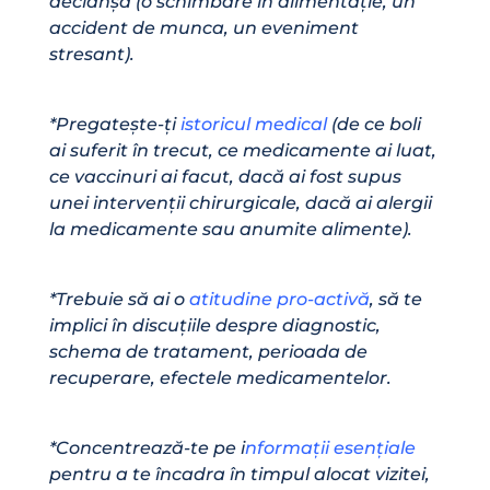
declanșa (o schimbare în alimentație, un
accident de munca, un eveniment
stresant).
*Pregatește-ți
istoricul medical
(de ce boli
ai suferit în trecut, ce medicamente ai luat,
ce vaccinuri ai facut, dacă ai fost supus
unei intervenții chirurgicale, dacă ai alergii
la medicamente sau anumite alimente).
*Trebuie să ai o
atitudine pro-activă
, să te
implici în discuțiile despre diagnostic,
schema de tratament, perioada de
recuperare, efectele medicamentelor.
*Concentrează-te pe i
nformații esențiale
pentru a te încadra în timpul alocat vizitei,