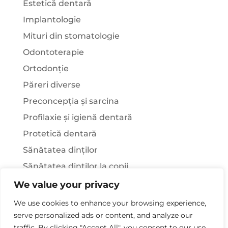
Estetică dentară
Implantologie
Mituri din stomatologie
Odontoterapie
Ortodonție
Păreri diverse
Preconcepția și sarcina
Profilaxie și igienă dentară
Protetică dentară
Sănătatea dinților
Sănătatea dinților la copii
Știați că…?
We value your privacy
Tratamentul stomatologic la pacienții cu
We use cookies to enhance your browsing experience,
afecțiuni sistemice
serve personalized ads or content, and analyze our
traffic. By clicking "Accept All", you consent to our use