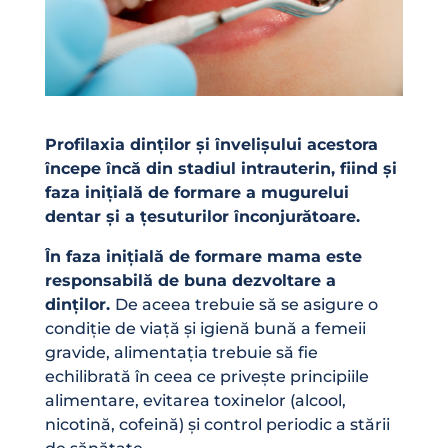
Profilaxia dinților și învelișului acestora
începe încă din stadiul intrauterin, fiind și
faza inițială de formare a mugurelui
dentar și a țesuturilor înconjurătoare.
În faza inițială de formare mama este
responsabilă de buna dezvoltare a
dinților.
De aceea trebuie să se asigure o
condiție de viață și igienă bună a femeii
gravide, alimentația trebuie să fie
echilibrată în ceea ce privește principiile
alimentare, evitarea toxinelor (alcool,
nicotină, cofeină) și control periodic a stării