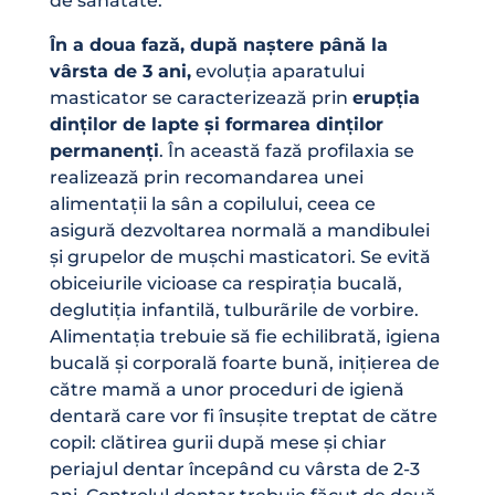
de sănătate.
În a doua fază, după naștere până la
vârsta de 3 ani,
evoluția aparatului
masticator se caracterizează prin
erupția
dinților de lapte și formarea dinților
permanenți
. În această fază profilaxia se
realizează prin recomandarea unei
alimentații la sân a copilului, ceea ce
asigură dezvoltarea normală a mandibulei
și grupelor de mușchi masticatori. Se evită
obiceiurile vicioase ca respirația bucală,
deglutiția infantilă, tulburãrile de vorbire.
Alimentația trebuie să fie echilibrată, igiena
bucală și corporală foarte bună, inițierea de
către mamă a unor proceduri de igienă
dentară care vor fi însușite treptat de către
copil: clătirea gurii după mese și chiar
periajul dentar începând cu vârsta de 2-3