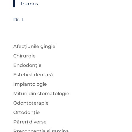
frumos
Dr. L
Afecțiunile gingiei
Chirurgie
Endodonție
Estetică dentară
Implantologie
Mituri din stomatologie
Odontoterapie
Ortodonție
Păreri diverse
Preconcepția și sarcina