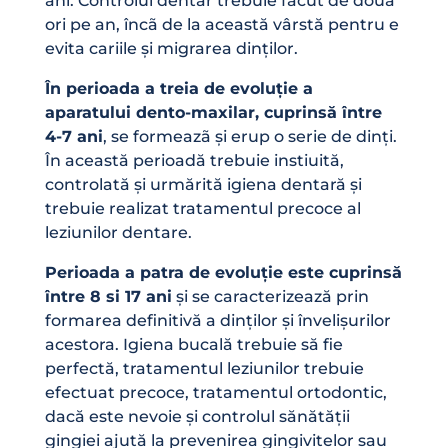
ani. Controlul dentar trebuie făcut de două
ori pe an, încã de la această vârstă pentru e
evita cariile și migrarea dinților.
În perioada a treia de evoluție a
aparatului dento-maxilar, cuprinsă între
4-7 ani
, se formeazã și erup o serie de dinți.
În această perioadă trebuie instiuită,
controlată și urmărită igiena dentară și
trebuie realizat tratamentul precoce al
leziunilor dentare.
Perioada a patra de evoluție este cuprinsă
între 8 si 17 ani
și se caracterizează prin
formarea definitivă a dinților și învelișurilor
acestora. Igiena bucală trebuie să fie
perfectă, tratamentul leziunilor trebuie
efectuat precoce, tratamentul ortodontic,
dacă este nevoie și controlul sănătății
gingiei ajută la prevenirea gingivitelor sau