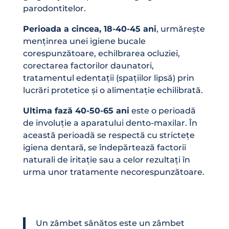
parodontitelor.
Perioada a cincea, 18-40-45 ani
, urmărește
menținrea unei igiene bucale
corespunzătoare, echilbrarea ocluziei,
corectarea factorilor daunatori,
tratamentul edentații (spațiilor lipsă) prin
lucrări protetice și o alimentație echilibrată.
Ultima fază 40-50-65 ani
este o perioadă
de involuție a aparatului dento-maxilar. În
această perioadă se respectă cu strictețe
igiena dentară, se îndepărtează factorii
naturali de iritație sau a celor rezultați în
urma unor tratamente necorespunzătoare.
Un zâmbet sănătos este un zâmbet