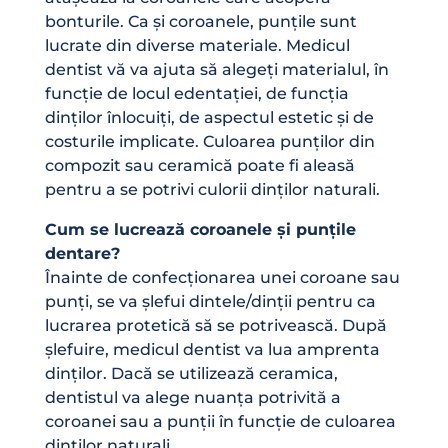
bonturile. Ca și coroanele, punțile sunt
lucrate din diverse materiale. Medicul
dentist vă va ajuta să alegeți materialul, în
funcție de locul edentației, de funcția
dinților înlocuiți, de aspectul estetic și de
costurile implicate. Culoarea punților din
compozit sau ceramică poate fi aleasă
pentru a se potrivi culorii dinților naturali.
Cum se lucrează coroanele și punțile
dentare?
Înainte de confecționarea unei coroane sau
punți, se va șlefui dintele/dinții pentru ca
lucrarea protetică să se potrivească. După
șlefuire, medicul dentist va lua amprenta
dinților. Dacă se utilizează ceramica,
dentistul va alege nuanța potrivită a
coroanei sau a punții în funcție de culoarea
dinților naturali.