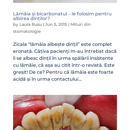
Lămâia și bicarbonatul – le folosim pentru
albirea dinților?
by
Laura Rusu
|
Jun 5, 2015
|
Mituri din
stomatologie
Zicala “lămâia albește dinții” este complet
eronată. Câțiva pacienți m-au întrebat dacă
li se albesc dinții în urma spălării insistente
cu lămâie, că așa au citit într-o revistă. Este
greșit! De ce? Pentru că lămâia este foarte
acidă și în urma contactului...