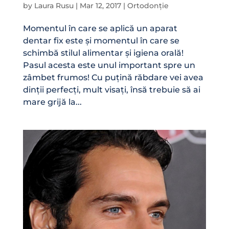
by
Laura Rusu
|
Mar 12, 2017
|
Ortodonție
Momentul în care se aplică un aparat
dentar fix este și momentul în care se
schimbă stilul alimentar și igiena orală!
Pasul acesta este unul important spre un
zâmbet frumos! Cu puțină răbdare vei avea
dinții perfecți, mult visați, însă trebuie să ai
mare grijă la...