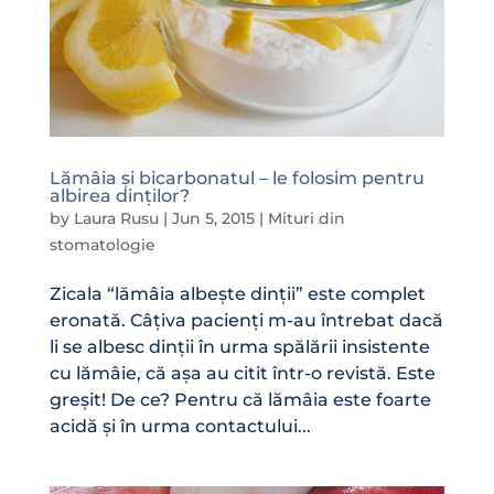
Lămâia și bicarbonatul – le folosim pentru
albirea dinților?
by
Laura Rusu
|
Jun 5, 2015
|
Mituri din
stomatologie
Zicala “lămâia albește dinții” este complet
eronată. Câțiva pacienți m-au întrebat dacă
li se albesc dinții în urma spălării insistente
cu lămâie, că așa au citit într-o revistă. Este
greșit! De ce? Pentru că lămâia este foarte
acidă și în urma contactului...