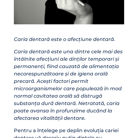
Caria dentară este o afecțiune dentară.
Caria dentară este una dintre cele mai des
întâlnite afecțiuni ale dinților temporari și
permanenți, fiind cauzată de alimentația
necorespunzătoare și de igiena orală
precară. Acești factori permit
microorganismelor care populează în mod
normal cavitatea orală să distrugă
substanța dură dentară. Netratată, caria
poate avansa în profunzime ducând la
afectarea vitalității dentare.
Pentru a înțelege pe deplin evoluția cariei
dentare vă descriu puțin dintele cu