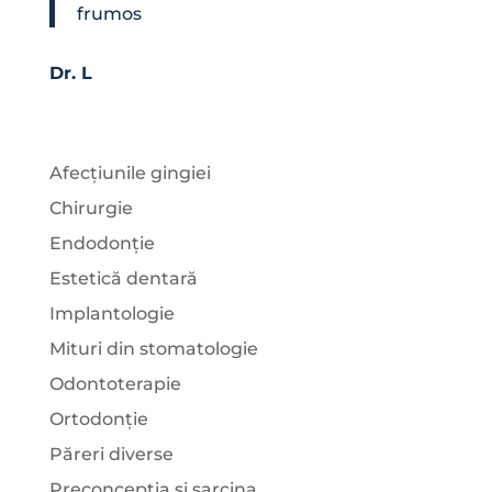
frumos
Dr. L
Afecțiunile gingiei
Chirurgie
Endodonție
Estetică dentară
Implantologie
Mituri din stomatologie
Odontoterapie
Ortodonție
Păreri diverse
Preconcepția și sarcina