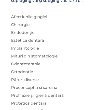
supragingival şi subgingival. Tartrul...
Afecțiunile gingiei
Chirurgie
Endodonție
Estetică dentară
Implantologie
Mituri din stomatologie
Odontoterapie
Ortodonție
Păreri diverse
Preconcepția și sarcina
Profilaxie și igienă dentară
Protetică dentară