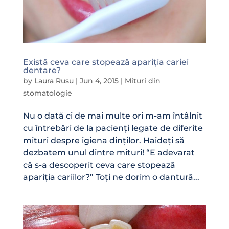
Există ceva care stopează apariția cariei
dentare?
by
Laura Rusu
|
Jun 4, 2015
|
Mituri din
stomatologie
Nu o dată ci de mai multe ori m-am întâlnit
cu întrebări de la pacienți legate de diferite
mituri despre igiena dinților. Haideți să
dezbatem unul dintre mituri! “E adevarat
că s-a descoperit ceva care stopează
apariția cariilor?” Toți ne dorim o dantură...