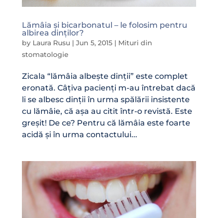
Lămâia și bicarbonatul – le folosim pentru
albirea dinților?
by
Laura Rusu
|
Jun 5, 2015
|
Mituri din
stomatologie
Zicala “lămâia albește dinții” este complet
eronată. Câțiva pacienți m-au întrebat dacă
li se albesc dinții în urma spălării insistente
cu lămâie, că așa au citit într-o revistă. Este
greșit! De ce? Pentru că lămâia este foarte
acidă și în urma contactului...