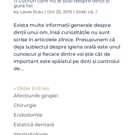
11 Lucruri care nu le știai despre dinții și
gura ta!
by
Laura Rusu
|
Oct 25, 2015
|
Știați că...?
Exista multe informații generale despre
dinții unui om, însă curiozitățile nu sunt
scrise în articolele zilnice. Presupunem că
deja subiectul despre igiena orală este unul
cunoscut și fiecare dintre voi știe cât de
important este spălatul pe dinți și controlul
de...
« Older Entries
Afecțiunile gingiei
Chirurgie
Endodonție
Estetică dentară
Implantologie