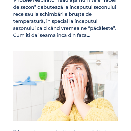
Virozele respiratorii sau așa numitele “răceli
de sezon” debutează la începutul sezonului
rece sau la schimbările bruște de
temperatură, în special la începutul
sezonului cald când vremea ne “păcălește”.
Cum îți dai seama încă din faza...