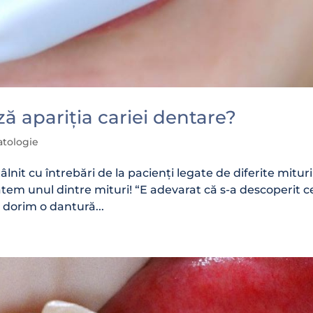
ă apariția cariei dentare?
atologie
lnit cu întrebări de la pacienți legate de diferite mituri
atem unul dintre mituri! “E adevarat că s-a descoperit 
e dorim o dantură...