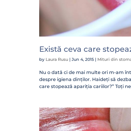
Există ceva care stopeaz
by
Laura Rusu
|
Jun 4, 2015
|
Mituri din stom
Nu o dată ci de mai multe ori m-am întâ
despre igiena dinților. Haideți să dezb
care stopează apariția cariilor?” Toți n