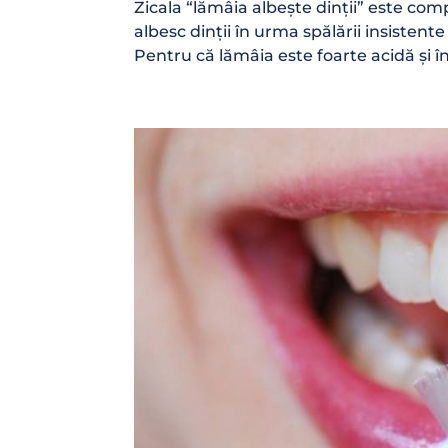
Zicala “lămâia albește dinții” este com
albesc dinții în urma spălării insistente
Pentru că lămâia este foarte acidă și î