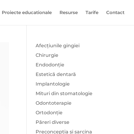
Proiecte educationale
Resurse
Tarife
Contact
Afecțiunile gingiei
Chirurgie
Endodonție
Estetică dentară
Implantologie
Mituri din stomatologie
Odontoterapie
Ortodonție
Păreri diverse
Preconcepția și sarcina