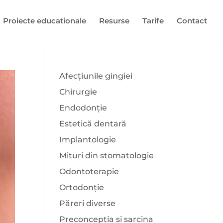
Proiecte educationale
Resurse
Tarife
Contact
Afecțiunile gingiei
Chirurgie
Endodonție
Estetică dentară
Implantologie
Mituri din stomatologie
Odontoterapie
Ortodonție
Păreri diverse
Preconcepția și sarcina