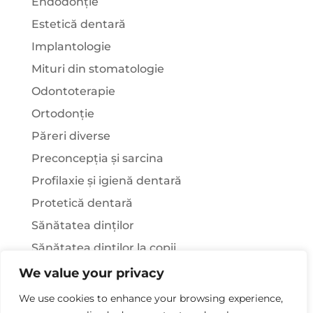
Endodonție
Estetică dentară
Implantologie
Mituri din stomatologie
Odontoterapie
Ortodonție
Păreri diverse
Preconcepția și sarcina
Profilaxie și igienă dentară
Protetică dentară
Sănătatea dinților
Sănătatea dinților la copii
Știați că…?
We value your privacy
Tratamentul stomatologic la pacienții cu
We use cookies to enhance your browsing experience,
afecțiuni sistemice