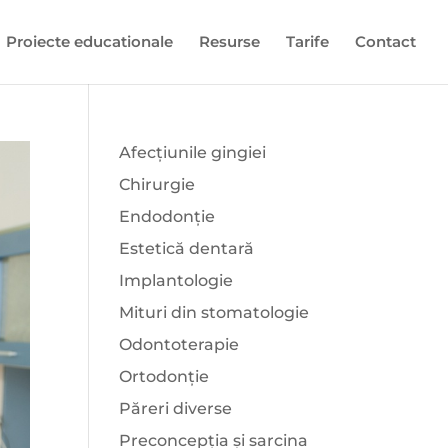
Proiecte educationale
Resurse
Tarife
Contact
Afecțiunile gingiei
Chirurgie
Endodonție
Estetică dentară
Implantologie
Mituri din stomatologie
Odontoterapie
Ortodonție
Păreri diverse
Preconcepția și sarcina