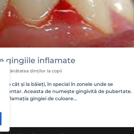
re gingiile inflamate
iei
,
Sănătatea dinților la copii
fete cât și la băieți, în special în zonele unde se
rul dentar. Aceasta de numește gingivită de pubertate.
 inflamația gingiei de culoare...