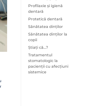
Profilaxie și igienă
dentară
Protetică dentară
Sănătatea dinților
Sănătatea dinților la
copii
Știați că…?
Tratamentul
stomatologic la
pacienții cu afecțiuni
sistemice
u
r