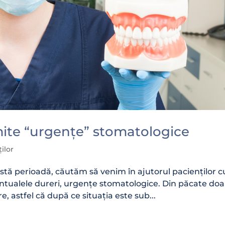
te “urgențe” stomatologice
ilor
stă perioadă, căutăm să venim în ajutorul pacienților c
entualele dureri, urgențe stomatologice. Din păcate doa
, astfel că după ce situația este sub...