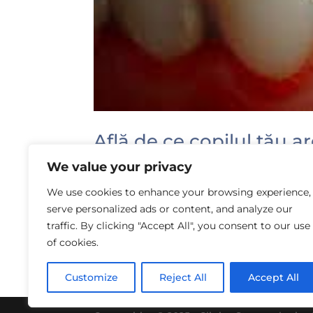
Află de ce copilul tău a
by
Laura Rusu
|
Jul 16, 2015
|
Afecțiunile ging
We value your privacy
We use cookies to enhance your browsing experience,
Gingivita la copii poate să apară atât la 
serve personalized ads or content, and analyze our
concentrează placa bacteriană și tart
traffic. By clicking "Accept All", you consent to our use
Simptomatologia se caracterizează prin
of cookies.
Customize
Reject All
Accept All