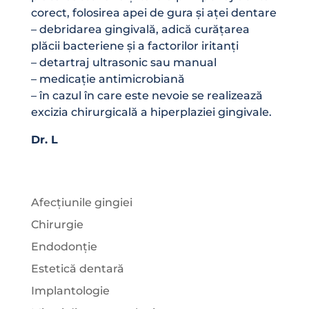
corect, folosirea apei de gura și aței dentare
– debridarea gingivală, adică curățarea
plăcii bacteriene și a factorilor iritanți
– detartraj ultrasonic sau manual
– medicație antimicrobiană
– în cazul în care este nevoie se realizează
excizia chirurgicală a hiperplaziei gingivale.
Dr. L
Afecțiunile gingiei
Chirurgie
Endodonție
Estetică dentară
Implantologie