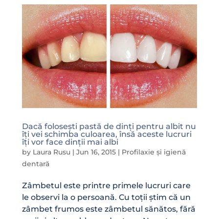
Dacă folosești pastă de dinți pentru albit nu
îți vei schimba culoarea, însă aceste lucruri
îți vor face dinții mai albi
by
Laura Rusu
|
Jun 16, 2015
|
Profilaxie și igienă
dentară
Zâmbetul este printre primele lucruri care
le observi la o persoană. Cu toții știm că un
zâmbet frumos este zâmbetul sănătos, fără