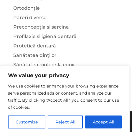
Ortodonție
Păreri diverse
Preconcepția și sarcina
Profilaxie și igienă dentară
Protetică dentară
Sănătatea dinților
Sănătatea dinților la copii
Știați că…?
We value your privacy
Tratamentul stomatologic la pacienții cu
We use cookies to enhance your browsing experience,
afecțiuni sistemice
serve personalized ads or content, and analyze our
traffic. By clicking "Accept All", you consent to our use
of cookies.
Copywriting© 2025 - Clinica Stomatologica Dr.
Customize
Reject All
Accept All
Laura Rusu. Toate drepturile rezervate.