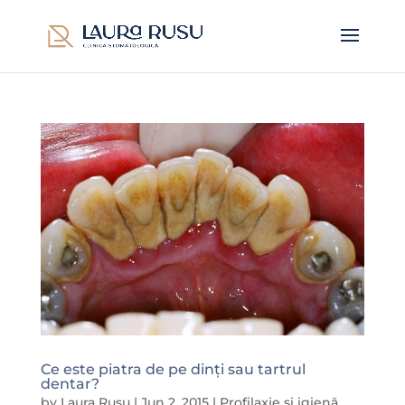
Ce este piatra de pe dinți sau tartrul
dentar?
by
Laura Rusu
|
Jun 2, 2015
|
Profilaxie și igienă