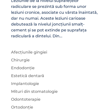
Leziunile de la nivelul suprafețelor
radiculare se prezintă sub forma unor
leziuni cronice, asociate cu vârsta înaintată,
dar nu numai. Aceste leziuni carioase
debutează la nivelul joncțiunii smalț-
cement și se pot extinde pe suprafața
radiculară a dintelui. Din...
Afecțiunile gingiei
Chirurgie
Endodonție
Estetică dentară
Implantologie
Mituri din stomatologie
Odontoterapie
Ortodonție