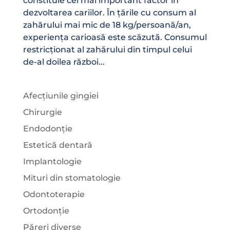
constituie cel mai important factor în
dezvoltarea cariilor. În țările cu consum al
zahărului mai mic de 18 kg/persoană/an,
experiența carioasă este scăzută. Consumul
restricționat al zahărului din timpul celui
de-al doilea război...
Afecțiunile gingiei
Chirurgie
Endodonție
Estetică dentară
Implantologie
Mituri din stomatologie
Odontoterapie
Ortodonție
Păreri diverse