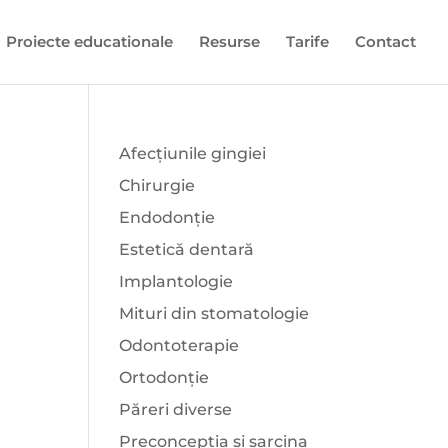
Proiecte educationale
Resurse
Tarife
Contact
Afecțiunile gingiei
Chirurgie
Endodonție
Estetică dentară
Implantologie
Mituri din stomatologie
Odontoterapie
Ortodonție
Păreri diverse
Preconcepția și sarcina