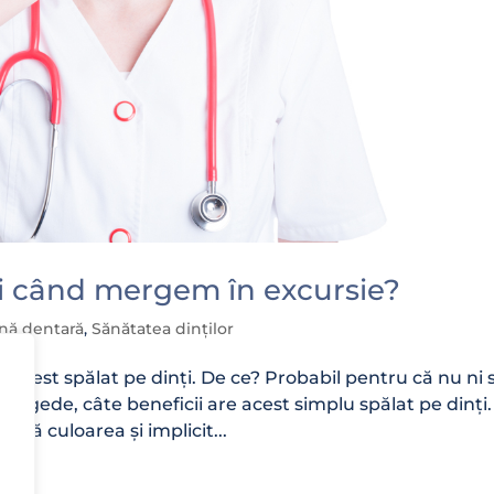
i când mergem în excursie?
ienă dentară
,
Sănătatea dinților
 acest spălat pe dinți. De ce? Probabil pentru că nu ni 
 fragede, câte beneficii are acest simplu spălat pe dinți.
zintă culoarea și implicit...