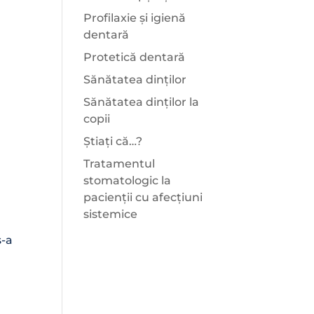
Profilaxie și igienă
dentară
Protetică dentară
Sănătatea dinților
Sănătatea dinților la
copii
Știați că…?
Tratamentul
stomatologic la
pacienții cu afecțiuni
sistemice
s-a