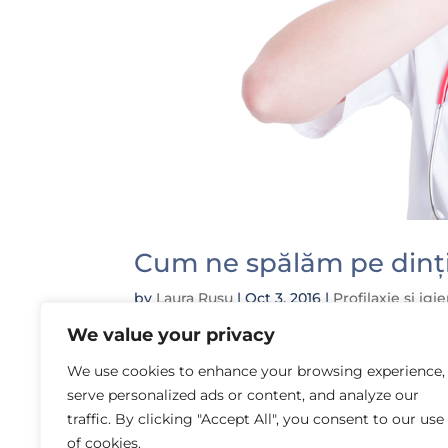
Cum ne spălăm pe dinț
by
Laura Rusu
|
Oct 3, 2016
|
Profilaxie și ig
We value your privacy
Cred că majoritatea consideră o povară
explicat de la bun început, de la vârste
We use cookies to enhance your browsing experience,
Cred că cel mai vizibil beneficiu îl repre
serve personalized ads or content, and analyze our
traffic. By clicking "Accept All", you consent to our use
of cookies.