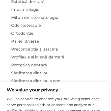
Estetică dentară
Implantologie
Mituri din stomatologie
Odontoterapie
Ortodonție
Păreri diverse
Preconcepția și sarcina
Profilaxie și igienă dentară
Protetică dentară
Sănătatea dinților
Sănătatea dinților la copii
Știați că…?
We value your privacy
Tratamentul stomatologic la pacienții cu
We use cookies to enhance your browsing experience,
afecțiuni sistemice
serve personalized ads or content, and analyze our
traffic. By clicking "Accept All", you consent to our use