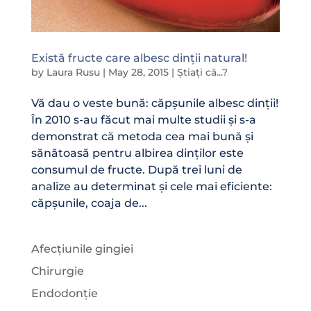
Există fructe care albesc dinții natural!
by
Laura Rusu
|
May 28, 2015
|
Știați că...?
Vă dau o veste bună: căpșunile albesc dinții!
În 2010 s-au făcut mai multe studii și s-a
demonstrat că metoda cea mai bună și
sănătoasă pentru albirea dinților este
consumul de fructe. După trei luni de
analize au determinat și cele mai eficiente:
căpșunile, coaja de...
Afecțiunile gingiei
Chirurgie
Endodonție