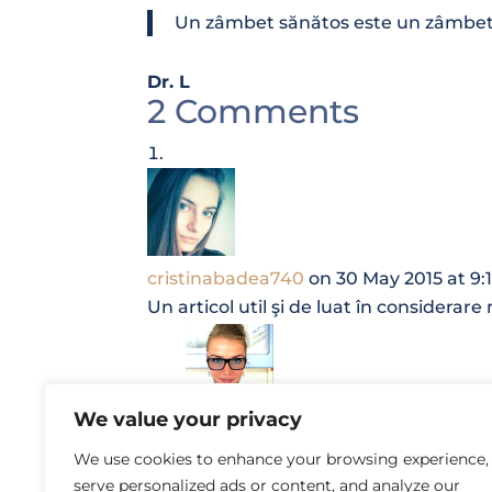
Un zâmbet sănătos este un zâmbe
Dr. L
2 Comments
cristinabadea740
on 30 May 2015 at 9:
Un articol util şi de luat în considerare
We value your privacy
drlauracalbajos
on 30 May 2015 at 
We use cookies to enhance your browsing experience,
Multumesc pentru apreciere!
serve personalized ads or content, and analyze our