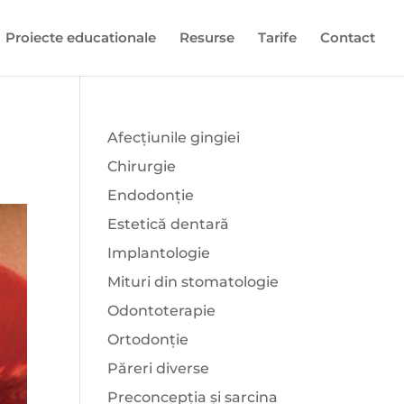
Proiecte educationale
Resurse
Tarife
Contact
Afecțiunile gingiei
Chirurgie
Endodonție
Estetică dentară
Implantologie
Mituri din stomatologie
Odontoterapie
Ortodonție
Păreri diverse
Preconcepția și sarcina