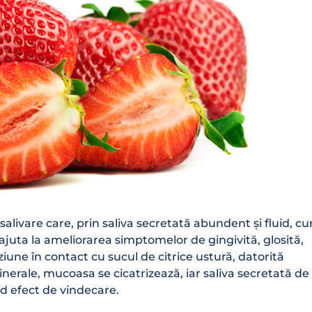
salivare care, prin saliva secretată abundent și fluid, cu
ajuta la ameliorarea simptomelor de gingivită, glosită,
ziune în contact cu sucul de citrice ustură, datorită
minerale, mucoasa se cicatrizează, iar saliva secretată de
nd efect de vindecare.