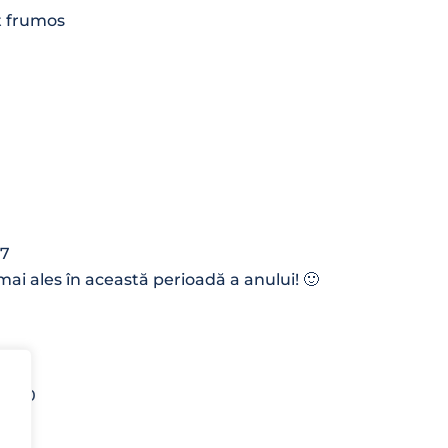
t frumos
17
 mai ales în această perioadă a anului! 🙂
10:10