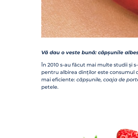
Vă dau o veste bună: căpșunile albesc
În 2010 s-au făcut mai multe studii ș
pentru albirea dinților este consumul d
mai eficiente:
căpșunile, coaja de port
petele.