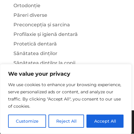
Ortodonție
Păreri diverse
Preconcepția și sarcina
Profilaxie și igienă dentară
Protetică dentară
Sănătatea dinților
Sănătatea dinților la copii
Știați că…?
We value your privacy
Tratamentul stomatologic la pacienții cu
We use cookies to enhance your browsing experience,
afecțiuni sistemice
serve personalized ads or content, and analyze our
traffic. By clicking "Accept All", you consent to our use
of cookies.
Copywriting© 2025 - Clinica Stomatologica Dr.
Customize
Reject All
Accept All
Laura Rusu. Toate drepturile rezervate.