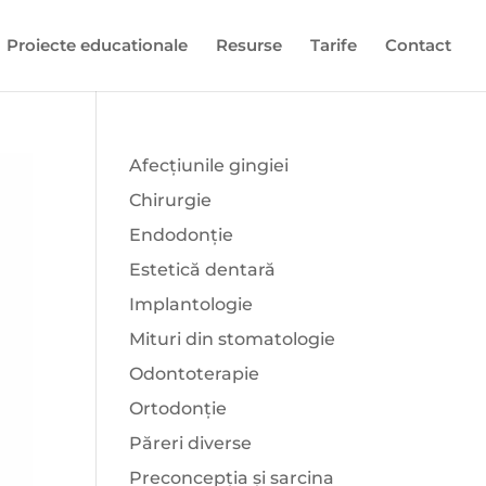
Proiecte educationale
Resurse
Tarife
Contact
Afecțiunile gingiei
Chirurgie
Endodonție
Estetică dentară
Implantologie
Mituri din stomatologie
Odontoterapie
Ortodonție
Păreri diverse
Preconcepția și sarcina