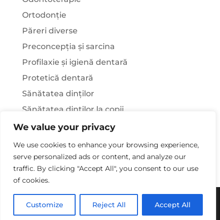
Ortodonție
Păreri diverse
Preconcepția și sarcina
Profilaxie și igienă dentară
Protetică dentară
Sănătatea dinților
Sănătatea dinților la copii
Știați că…?
We value your privacy
Tratamentul stomatologic la pacienții cu
We use cookies to enhance your browsing experience,
afecțiuni sistemice
serve personalized ads or content, and analyze our
traffic. By clicking "Accept All", you consent to our use
of cookies.
Copywriting© 2025 - Clinica Stomatologica Dr.
Customize
Reject All
Accept All
Laura Rusu. Toate drepturile rezervate.