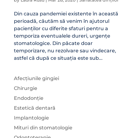
by
Laura Rusu
|
Mar 28, 2020
|
Sănătatea dinților
Din cauza pandemiei existente în această
perioadă, căutăm să venim în ajutorul
pacienților cu diferite sfaturi pentru a
temporiza eventualele dureri, urgențe
stomatologice. Din păcate doar
temporizare, nu rezolvare sau vindecare,
astfel că după ce situația este sub...
Afecțiunile gingiei
Chirurgie
Endodonție
Estetică dentară
Implantologie
Mituri din stomatologie
Odontoterapie