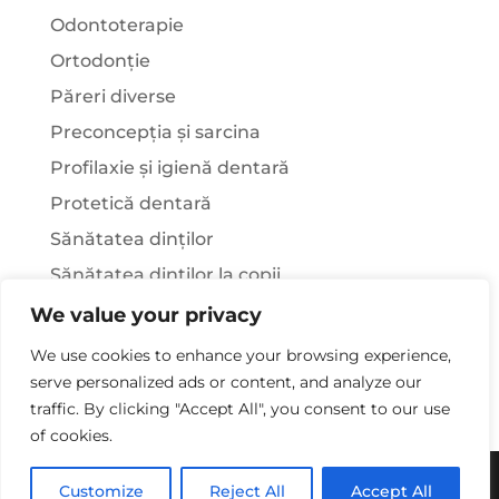
Odontoterapie
Ortodonție
Păreri diverse
Preconcepția și sarcina
Profilaxie și igienă dentară
Protetică dentară
Sănătatea dinților
Sănătatea dinților la copii
Știați că…?
We value your privacy
Tratamentul stomatologic la pacienții cu
We use cookies to enhance your browsing experience,
afecțiuni sistemice
serve personalized ads or content, and analyze our
traffic. By clicking "Accept All", you consent to our use
of cookies.
Copywriting© 2025 - Clinica Stomatologica Dr.
Customize
Reject All
Accept All