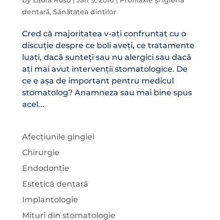
by
Laura Rusu
|
Jan 9, 2016
|
Profilaxie și igienă
dentară
,
Sănătatea dinților
Cred că majoritatea v-ați confruntat cu o
discuție despre ce boli aveți, ce tratamente
luați, dacă sunteți sau nu alergici sau dacă
ați mai avut intervenții stomatologice. De
ce e așa de important pentru medicul
stomatolog? Anamneza sau mai bine spus
acel...
Afecțiunile gingiei
Chirurgie
Endodonție
Estetică dentară
Implantologie
Mituri din stomatologie