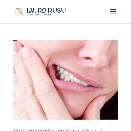
Ne trage curentul, ne doare măseaua…