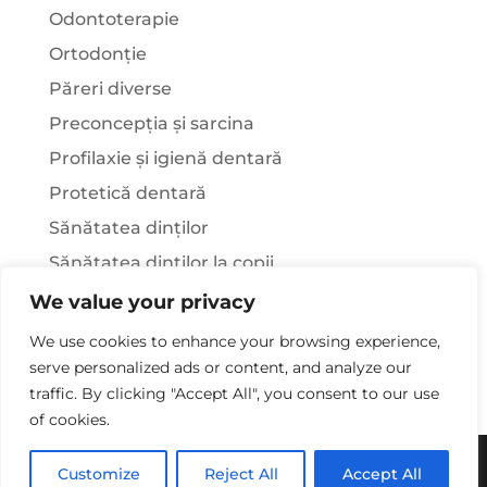
Odontoterapie
Ortodonție
Păreri diverse
Preconcepția și sarcina
Profilaxie și igienă dentară
Protetică dentară
Sănătatea dinților
Sănătatea dinților la copii
Știați că…?
We value your privacy
Tratamentul stomatologic la pacienții cu
We use cookies to enhance your browsing experience,
afecțiuni sistemice
serve personalized ads or content, and analyze our
traffic. By clicking "Accept All", you consent to our use
of cookies.
Copywriting© 2025 - Clinica Stomatologica Dr.
Customize
Reject All
Accept All