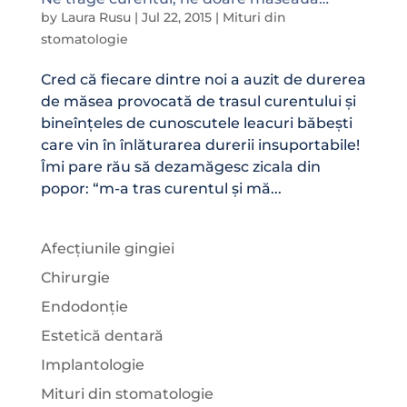
by
Laura Rusu
|
Jul 22, 2015
|
Mituri din
stomatologie
Cred că fiecare dintre noi a auzit de durerea
de măsea provocată de trasul curentului și
bineînțeles de cunoscutele leacuri băbești
care vin în înlăturarea durerii insuportabile!
Îmi pare rău să dezamăgesc zicala din
popor: “m-a tras curentul și mă...
Afecțiunile gingiei
Chirurgie
Endodonție
Estetică dentară
Implantologie
Mituri din stomatologie