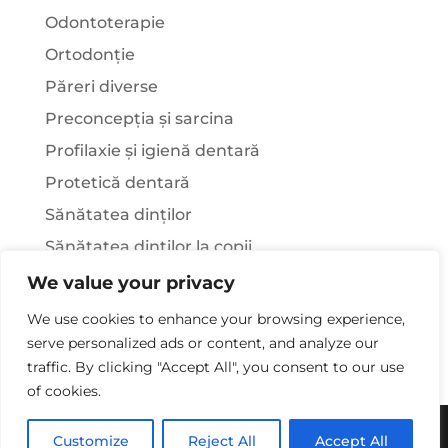
Odontoterapie
Ortodonție
Păreri diverse
Preconcepția și sarcina
Profilaxie și igienă dentară
Protetică dentară
Sănătatea dinților
Sănătatea dinților la copii
Știați că…?
We value your privacy
Tratamentul stomatologic la pacienții cu
We use cookies to enhance your browsing experience,
afecțiuni sistemice
serve personalized ads or content, and analyze our
traffic. By clicking "Accept All", you consent to our use
of cookies.
Copywriting© 2025 - Clinica Stomatologica Dr.
Customize
Reject All
Accept All