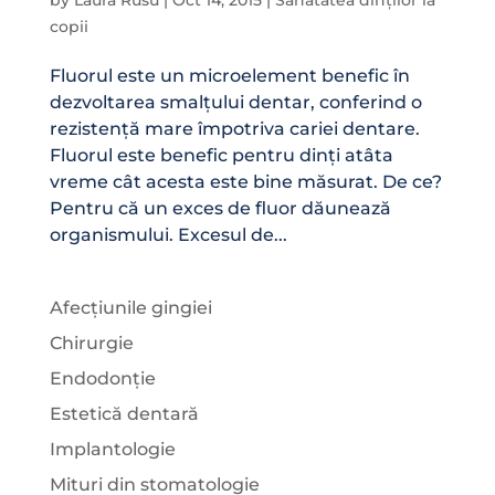
by
Laura Rusu
|
Oct 14, 2015
|
Sănătatea dinților la
copii
Fluorul este un microelement benefic în
dezvoltarea smalțului dentar, conferind o
rezistență mare împotriva cariei dentare.
Fluorul este benefic pentru dinți atâta
vreme cât acesta este bine măsurat. De ce?
Pentru că un exces de fluor dăunează
organismului. Excesul de...
Afecțiunile gingiei
Chirurgie
Endodonție
Estetică dentară
Implantologie
Mituri din stomatologie