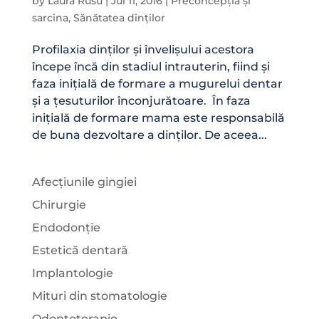
by
Laura Rusu
|
Jul 11, 2016
|
Preconcepția și
sarcina
,
Sănătatea dinților
Profilaxia dinților și învelișului acestora
începe încă din stadiul intrauterin, fiind și
faza inițială de formare a mugurelui dentar
și a țesuturilor înconjurătoare. În faza
inițială de formare mama este responsabilă
de buna dezvoltare a dinților. De aceea...
Afecțiunile gingiei
Chirurgie
Endodonție
Estetică dentară
Implantologie
Mituri din stomatologie
Odontoterapie