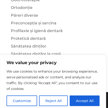
Ortodonție
Păreri diverse
Preconcepția și sarcina
Profilaxie și igienă dentară
Protetică dentară
Sănătatea dinților
Sănătatea dinților la copii
Știați că…?
We value your privacy
Tratamentul stomatologic la pacienții cu
We use cookies to enhance your browsing experience,
afecțiuni sistemice
serve personalized ads or content, and analyze our
traffic. By clicking "Accept All", you consent to our use
of cookies.
Copywriting© 2025 - Clinica Stomatologica Dr.
Customize
Reject All
Accept All
Laura Rusu. Toate drepturile rezervate.