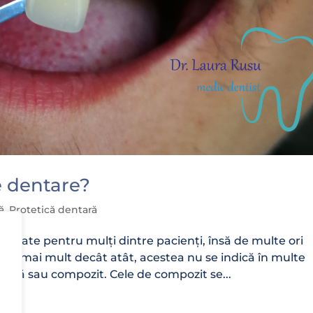
e dentare?
ă
,
Protetică dentară
outate pentru mulți dintre pacienți, însă de multe ori
ema, mai mult decât atât, acestea nu se indică în multe
amică sau compozit. Cele de compozit se...