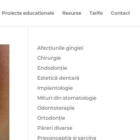
Proiecte educationale
Resurse
Tarife
Contact
Afecțiunile gingiei
Chirurgie
Endodonție
Estetică dentară
Implantologie
Mituri din stomatologie
Odontoterapie
Ortodonție
Păreri diverse
Preconcepția și sarcina