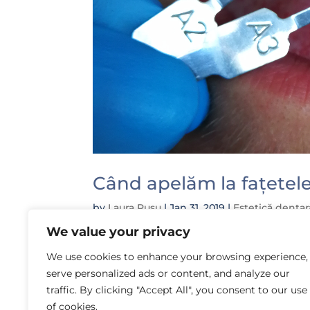
Când apelăm la fațetel
by
Laura Rusu
|
Jan 31, 2019
|
Estetică dentar
We value your privacy
Fațetele dentare nu mai reprezintă o n
acestea nu rezolvă în totalitate probl
We use cookies to enhance your browsing experience,
cazuri! Fațetele dentare pot fi din cer
serve personalized ads or content, and analyze our
traffic. By clicking "Accept All", you consent to our use
of cookies.