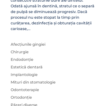
consecutiv straturile dure ale dintelui.
Odată ajunsă în dentină, stratul ce o separă
de pulpă se diminuează progresiv. Dacă
procesul nu este stopat la timp prin
curățarea, dezinfecția și obturația cavității
carioase,...
Afecțiunile gingiei
Chirurgie
Endodonție
Estetică dentară
Implantologie
Mituri din stomatologie
Odontoterapie
Ortodonție
Păreri diverse