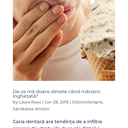
De ce mă doare dintele când mănânc
înghețată?
by
Laura Rusu
|
Jun 28, 2015
|
Odontoterapie
,
Sănătatea dinților
Caria dentară are tendința de a infiltra