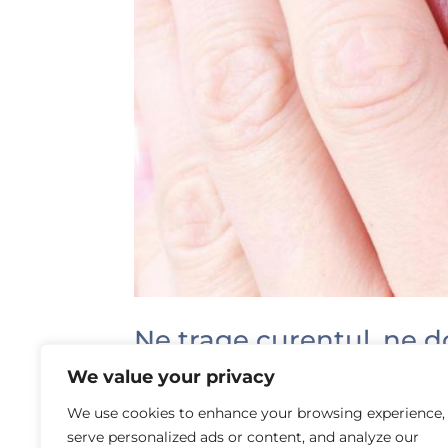
Ne trage curentul, ne
by
Laura Rusu
|
Jul 22, 2015
|
Mituri din stom
We value your privacy
We use cookies to enhance your browsing experience,
Cred că fiecare dintre noi a auzit de 
serve personalized ads or content, and analyze our
bineînțeles de cunoscutele leacuri băbe