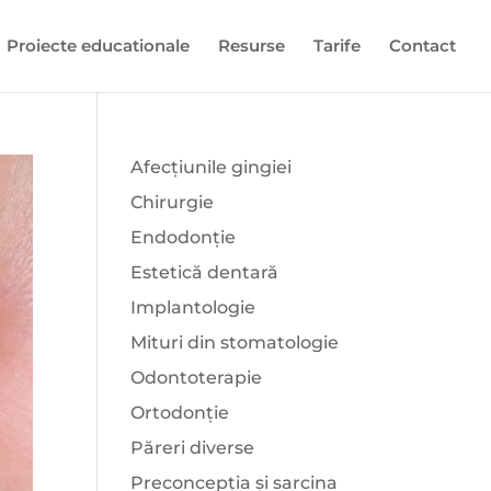
Proiecte educationale
Resurse
Tarife
Contact
Afecțiunile gingiei
Chirurgie
Endodonție
Estetică dentară
Implantologie
Mituri din stomatologie
Odontoterapie
Ortodonție
Păreri diverse
Preconcepția și sarcina