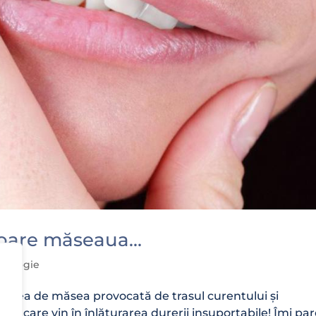
 doare măseaua…
atologie
durerea de măsea provocată de trasul curentului și
ști care vin în înlăturarea durerii insuportabile! Îmi pa