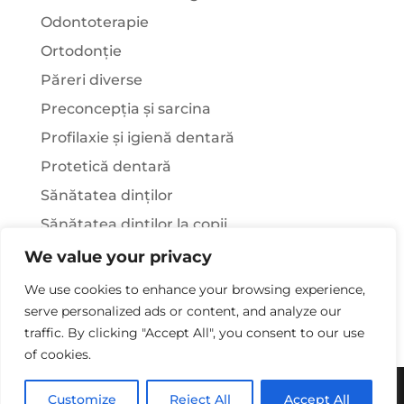
Odontoterapie
Ortodonție
Păreri diverse
Preconcepția și sarcina
Profilaxie și igienă dentară
Protetică dentară
Sănătatea dinților
Sănătatea dinților la copii
Știați că…?
We value your privacy
Tratamentul stomatologic la pacienții cu
We use cookies to enhance your browsing experience,
afecțiuni sistemice
serve personalized ads or content, and analyze our
traffic. By clicking "Accept All", you consent to our use
of cookies.
Copywriting© 2025 - Clinica Stomatologica Dr.
Customize
Reject All
Accept All