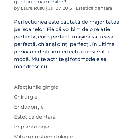
gusturile oamenilor?
by
Laura Rusu
|
Jul 27, 2015
|
Estetică dentară
Perfecțiunea este căutată de majoritatea
persoanelor. Fie că vorbim de o relație
perfectă, corp perfect, mașina sau casa
perfectă, chiar și dinți perfecți. În ultima
perioadă dinții imperfecți au revenit la
modă. Multe actrițe și fotomodele se
mândresc cu...
Afecțiunile gingiei
Chirurgie
Endodonție
Estetică dentară
Implantologie
Mituri din stomatologie