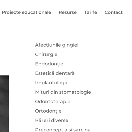
Proiecte educationale
Resurse
Tarife
Contact
Afecțiunile gingiei
Chirurgie
Endodonție
Estetică dentară
Implantologie
Mituri din stomatologie
Odontoterapie
Ortodonție
Păreri diverse
Preconcepția și sarcina