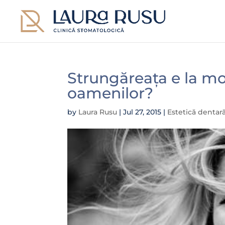
Strungăreața e la mo
oamenilor?
by
Laura Rusu
|
Jul 27, 2015
|
Estetică dentar