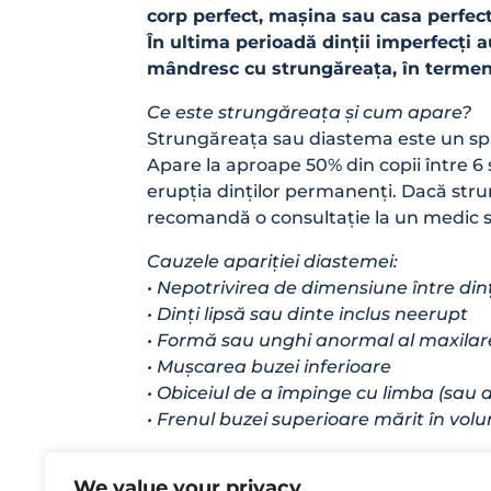
corp perfect, mașina sau casa perfectă,
În ultima perioadă dinții imperfecți 
mândresc cu strungăreața, în termeni 
Ce este strungăreața și cum apare?
Strungăreața sau diastema este un spați
Apare la aproape 50% din copii între 6 ș
erupția dinților permanenți. Dacă strun
recomandă o consultație la un medic s
Cauzele apariției diastemei:
• Nepotrivirea de dimensiune între dinți
• Dinți lipsă sau dinte inclus neerupt
• Formă sau unghi anormal al maxilar
• Mușcarea buzei inferioare
• Obiceiul de a împinge cu limba (sau de
• Frenul buzei superioare mărit în volu
Multe persoane se simt foarte conforta
We value your privacy
personalitatea lor, consideră că este c