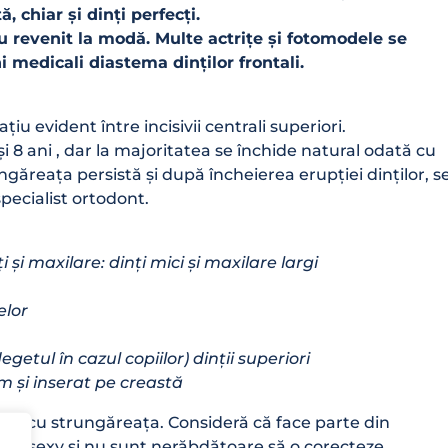
 chiar și dinți perfecți.
au revenit la modă. Multe actrițe și fotomodele se
medicali diastema dinților frontali.
u evident între incisivii centrali superiori.
i 8 ani , dar la majoritatea se închide natural odată cu
găreața persistă și după încheierea erupției dinților, s
pecialist ortodont.
 și maxilare: dinți mici și maxilare largi
elor
getul în cazul copiilor) dinții superiori
m și inserat pe creastă
bil cu strungăreața. Consideră că face parte din
hiar sexy și nu sunt nerăbdătoare să o corecteze.