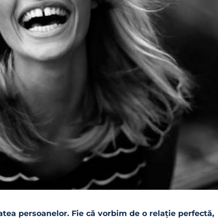
tea persoanelor. Fie că vorbim de o relație perfectă,