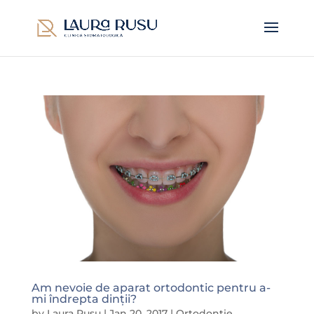
Am nevoie de aparat ortodontic pentru a-
mi îndrepta dinții?
by
Laura Rusu
|
Jan 20, 2017
|
Ortodonție