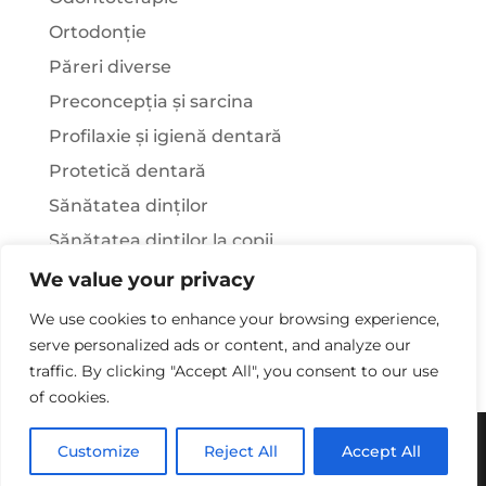
Ortodonție
Păreri diverse
Preconcepția și sarcina
Profilaxie și igienă dentară
Protetică dentară
Sănătatea dinților
Sănătatea dinților la copii
Știați că…?
We value your privacy
Tratamentul stomatologic la pacienții cu
We use cookies to enhance your browsing experience,
afecțiuni sistemice
serve personalized ads or content, and analyze our
traffic. By clicking "Accept All", you consent to our use
of cookies.
Copywriting© 2025 - Clinica Stomatologica Dr.
Customize
Reject All
Accept All
Laura Rusu. Toate drepturile rezervate.