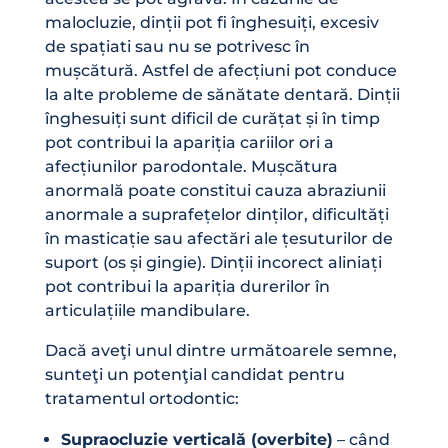
malocluzie, dinții pot fi înghesuiți, excesiv
de spațiati sau nu se potrivesc în
mușcătură. Astfel de afecțiuni pot conduce
la alte probleme de sănătate dentară. Dinții
înghesuiți sunt dificil de curățat și în timp
pot contribui la apariția cariilor ori a
afecțiunilor parodontale. Mușcătura
anormală poate constitui cauza abraziunii
anormale a suprafețelor dinților, dificultăți
în masticație sau afectări ale țesuturilor de
suport (os și gingie). Dinții incorect aliniați
pot contribui la apariția durerilor în
articulațiile mandibulare.
Dacă aveţi unul dintre următoarele semne,
sunteţi un potenţial candidat pentru
tratamentul ortodontic:
Supraocluzie verticală (overbite)
– când