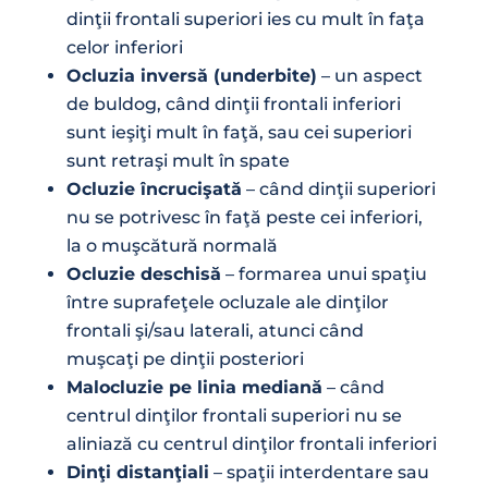
dinţii frontali superiori ies cu mult în faţa
celor inferiori
Ocluzia inversă (underbite)
– un aspect
de buldog, când dinţii frontali inferiori
sunt ieşiţi mult în faţă, sau cei superiori
sunt retraşi mult în spate
Ocluzie încrucişată
– când dinţii superiori
nu se potrivesc în faţă peste cei inferiori,
la o muşcătură normală
Ocluzie deschisă
– formarea unui spaţiu
între suprafeţele ocluzale ale dinţilor
frontali şi/sau laterali, atunci când
muşcaţi pe dinţii posteriori
Malocluzie pe linia mediană
– când
centrul dinţilor frontali superiori nu se
aliniază cu centrul dinţilor frontali inferiori
Dinţi distanţiali
– spaţii interdentare sau