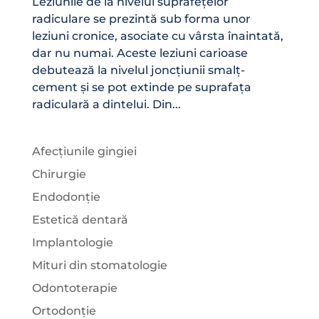
Leziunile de la nivelul suprafețelor
radiculare se prezintă sub forma unor
leziuni cronice, asociate cu vârsta înaintată,
dar nu numai. Aceste leziuni carioase
debutează la nivelul joncțiunii smalț-
cement și se pot extinde pe suprafața
radiculară a dintelui. Din...
Afecțiunile gingiei
Chirurgie
Endodonție
Estetică dentară
Implantologie
Mituri din stomatologie
Odontoterapie
Ortodonție