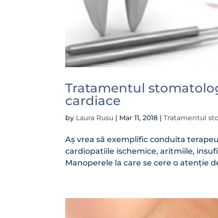
Tratamentul stomatolog
cardiace
by
Laura Rusu
|
Mar 11, 2018
|
Tratamentul sto
Aș vrea să exemplific conduita terapeu
cardiopatiile ischemice, aritmiile, insuf
Manoperele la care se cere o atenție d