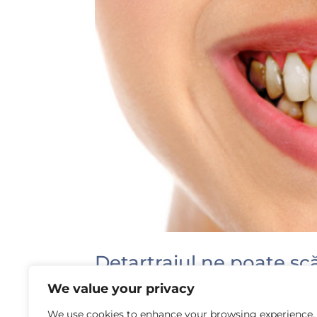
Detartrajul ne poate sc
by
Laura Rusu
|
Sep 12, 2016
|
Afecțiunile gin
We value your privacy
We use cookies to enhance your browsing experience,