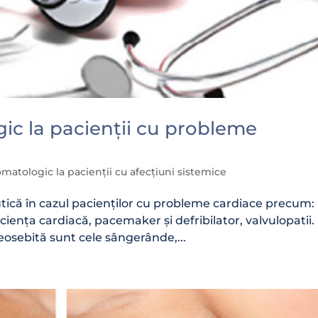
ic la pacienții cu probleme
matologic la pacienții cu afecțiuni sistemice
tică în cazul pacienților cu probleme cardiace precum:
iciența cardiacă, pacemaker și defribilator, valvulopatii.
eosebită sunt cele sângerânde,...