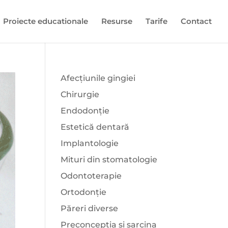
Proiecte educationale
Resurse
Tarife
Contact
Afecțiunile gingiei
Chirurgie
Endodonție
Estetică dentară
Implantologie
Mituri din stomatologie
Odontoterapie
Ortodonție
Păreri diverse
Preconcepția și sarcina