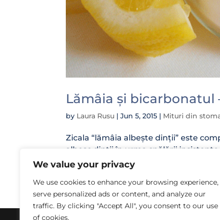
Lămâia și bicarbonatul –
by
Laura Rusu
|
Jun 5, 2015
|
Mituri din stom
Zicala “lămâia albește dinții” este com
albesc dinții în urma spălării insistente
Pentru că lămâia este foarte acidă și î
We value your privacy
We use cookies to enhance your browsing experience,
serve personalized ads or content, and analyze our
traffic. By clicking "Accept All", you consent to our use
of cookies.