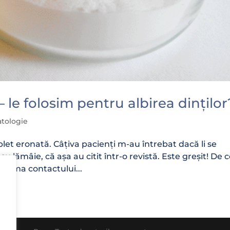
 le folosim pentru albirea dinților
atologie
plet eronată. Câțiva pacienți m-au întrebat dacă li se
 cu lămâie, că așa au citit într-o revistă. Este greșit! De 
n urma contactului...