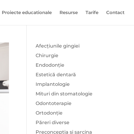
Proiecte educationale
Resurse
Tarife
Contact
Afecțiunile gingiei
Chirurgie
Endodonție
Estetică dentară
Implantologie
Mituri din stomatologie
Odontoterapie
Ortodonție
Păreri diverse
Preconcepția și sarcina