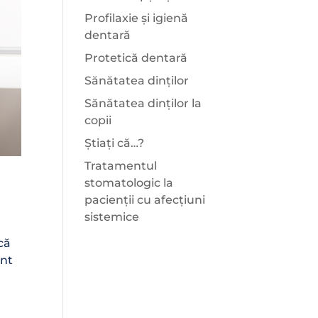
Profilaxie și igienă
dentară
Protetică dentară
Sănătatea dinților
Sănătatea dinților la
copii
Știați că…?
Tratamentul
stomatologic la
pacienții cu afecțiuni
sistemice
că
ant