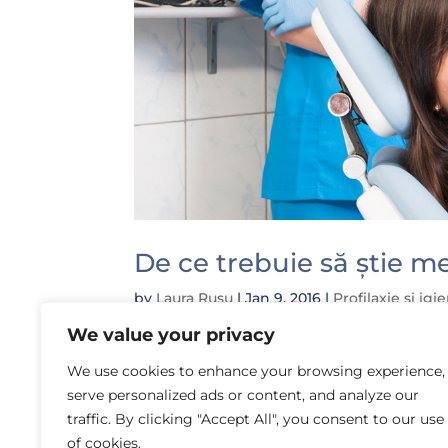
De ce trebuie să știe m
by
Laura Rusu
|
Jan 9, 2016
|
Profilaxie și ig
We value your privacy
Cred că majoritatea v-ați confruntat cu
sunteți sau nu alergici sau dacă ați m
We use cookies to enhance your browsing experience,
pentru medicul stomatolog? Anamneza 
serve personalized ads or content, and analyze our
traffic. By clicking "Accept All", you consent to our use
of cookies.