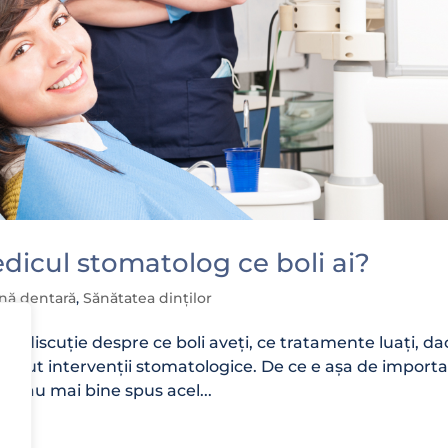
edicul stomatolog ce boli ai?
ienă dentară
,
Sănătatea dinților
 o discuție despre ce boli aveți, ce tratamente luați, da
ai avut intervenții stomatologice. De ce e așa de import
sau mai bine spus acel...