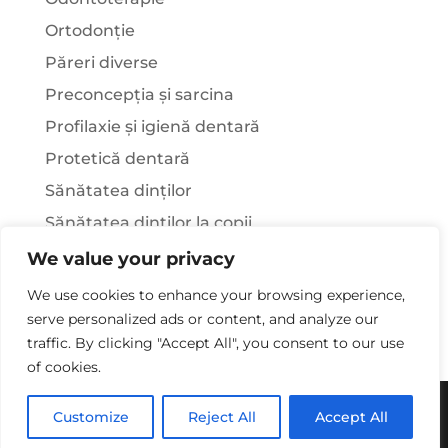
Ortodonție
Păreri diverse
Preconcepția și sarcina
Profilaxie și igienă dentară
Protetică dentară
Sănătatea dinților
Sănătatea dinților la copii
Știați că…?
We value your privacy
Tratamentul stomatologic la pacienții cu
We use cookies to enhance your browsing experience,
afecțiuni sistemice
serve personalized ads or content, and analyze our
traffic. By clicking "Accept All", you consent to our use
of cookies.
Copywriting© 2025 - Clinica Stomatologica Dr.
Customize
Reject All
Accept All
Laura Rusu. Toate drepturile rezervate.