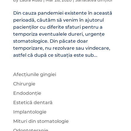
by
Laura Rusu
|
Mar 28, 2020
|
Sănătatea dinților
Din cauza pandemiei existente în această
perioadă, căutăm să venim în ajutorul
pacienților cu diferite sfaturi pentru a
temporiza eventualele dureri, urgențe
stomatologice. Din păcate doar
temporizare, nu rezolvare sau vindecare,
astfel că după ce situația este sub...
Afecțiunile gingiei
Chirurgie
Endodonție
Estetică dentară
Implantologie
Mituri din stomatologie
Odontoterapie