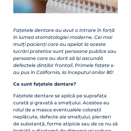
Fațetele dentare au avut o intrare în forță
în lumea stomatologiei moderne. Cei mai
mulți pacienți care au apelat la aceste
lucrări protetice sunt persoane publice sau
persoane care au dorit să își ascundă
defectele dinților frontali. Primele fațete s-
au pus în California, la începutul anilor 80′.
Ce sunt fațetele dentare?
Fațetele dentare se aplică pe suprafața
curată și gravată a smalțului. Acestea au
rolul de a masca eventualele colorații
neplăcute, defecte ale smalțului, pierderi
de substanță, forme atipicie sau de ce nu să
închidă o diastemă de dimensiuni reduse.