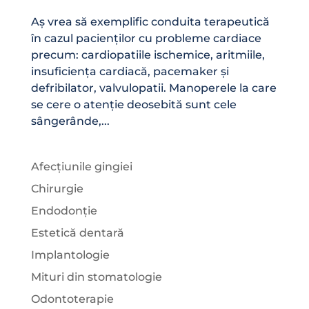
Aș vrea să exemplific conduita terapeutică
în cazul pacienților cu probleme cardiace
precum: cardiopatiile ischemice, aritmiile,
insuficiența cardiacă, pacemaker și
defribilator, valvulopatii. Manoperele la care
se cere o atenție deosebită sunt cele
sângerânde,...
Afecțiunile gingiei
Chirurgie
Endodonție
Estetică dentară
Implantologie
Mituri din stomatologie
Odontoterapie