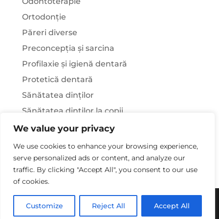
Odontoterapie
Ortodonție
Păreri diverse
Preconcepția și sarcina
Profilaxie și igienă dentară
Protetică dentară
Sănătatea dinților
Sănătatea dinților la copii
Știați că…?
We value your privacy
Tratamentul stomatologic la pacienții cu
We use cookies to enhance your browsing experience,
afecțiuni sistemice
serve personalized ads or content, and analyze our
traffic. By clicking "Accept All", you consent to our use
of cookies.
Copywriting© 2025 - Clinica Stomatologica Dr.
Customize
Reject All
Accept All
Laura Rusu. Toate drepturile rezervate.