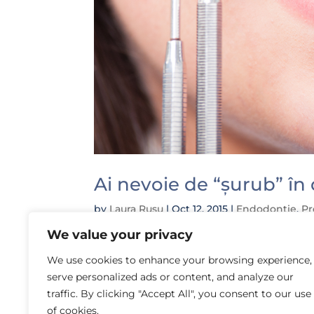
Ai nevoie de “șurub” în 
by
Laura Rusu
|
Oct 12, 2015
|
Endodonție
,
Pr
We value your privacy
Doctorul ți-a spus că ai nevoie de un șur
înseamnă acest lucru? Află ce face acest
We use cookies to enhance your browsing experience,
(șurub, știft) este o construcție protetic
serve personalized ads or content, and analyze our
traffic. By clicking "Accept All", you consent to our use
of cookies.