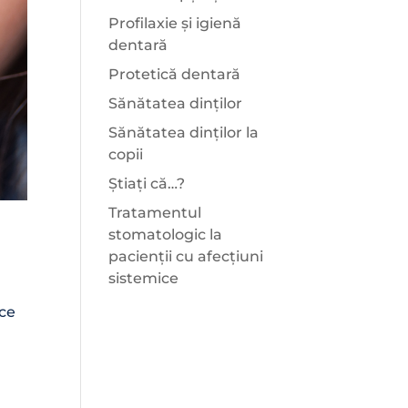
Profilaxie și igienă
dentară
Protetică dentară
Sănătatea dinților
Sănătatea dinților la
copii
Știați că…?
Tratamentul
stomatologic la
pacienții cu afecțiuni
sistemice
 ce