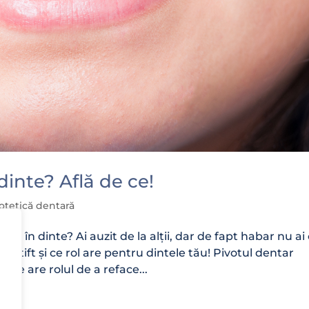
dinte? Află de ce!
otetică dentară
ub în dinte? Ai auzit de la alții, dar de fapt habar nu ai
 știft și ce rol are pentru dintele tău! Pivotul dentar
ă ce are rolul de a reface...