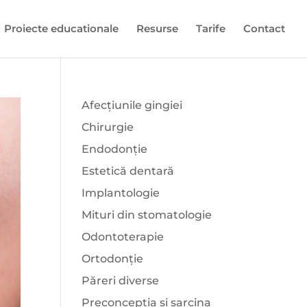
Proiecte educationale
Resurse
Tarife
Contact
Afecțiunile gingiei
Chirurgie
Endodonție
Estetică dentară
Implantologie
Mituri din stomatologie
Odontoterapie
Ortodonție
Păreri diverse
Preconcepția și sarcina